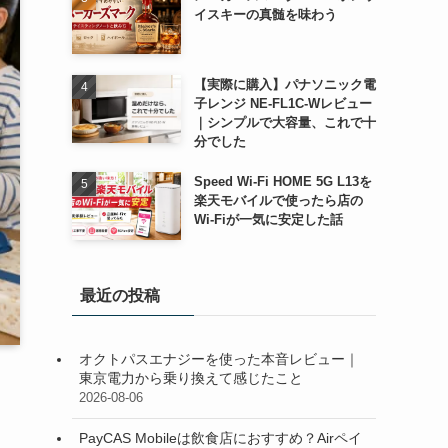
イスキーの真髄を味わう
【実際に購入】パナソニック電
子レンジ NE-FL1C-Wレビュー
｜シンプルで大容量、これで十
分でした
Speed Wi-Fi HOME 5G L13を
楽天モバイルで使ったら店の
Wi-Fiが一気に安定した話
最近の投稿
オクトパスエナジーを使った本音レビュー｜
東京電力から乗り換えて感じたこと
2026-08-06
PayCAS Mobileは飲食店におすすめ？Airペイ