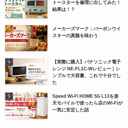
トースターを修理に出してみた！
結果は！？
メーカーズマーク：バーボンウイ
スキーの真髄を味わう
【実際に購入】パナソニック電子
レンジ NE-FL1C-Wレビュー｜シ
ンプルで大容量、これで十分でし
た
Speed Wi-Fi HOME 5G L13を楽
天モバイルで使ったら店のWi-Fiが
一気に安定した話